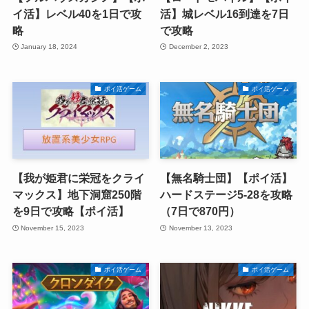
イ活】レベル40を1日で攻
活】城レベル16到達を7日
略
で攻略
January 18, 2024
December 2, 2023
ポイ活ゲーム
ポイ活ゲーム
【我が姫君に栄冠をクライ
【無名騎士団】【ポイ活】
マックス】地下洞窟250階
ハードステージ5-28を攻略
を9日で攻略【ポイ活】
（7日で870円）
November 15, 2023
November 13, 2023
ポイ活ゲーム
ポイ活ゲーム