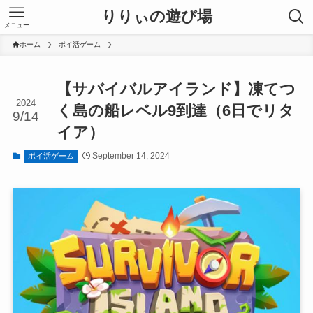
りりぃの遊び場
メニュー
ホーム
ポイ活ゲーム
【サバイバルアイランド】凍てつ
2024
く島の船レベル9到達（6日でリタ
9/14
イア）
September 14, 2024
ポイ活ゲーム