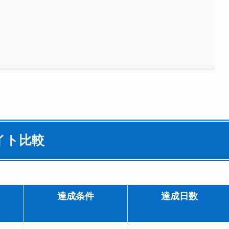
イト比較
達成条件
達成日数