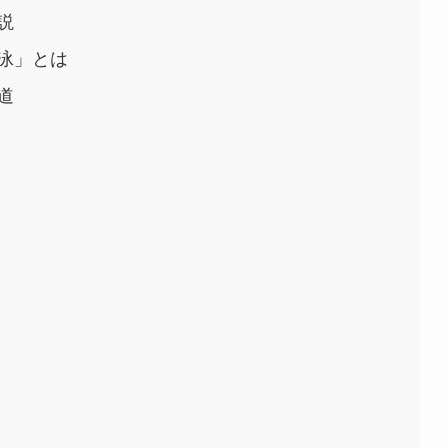
説
泳」とは
道