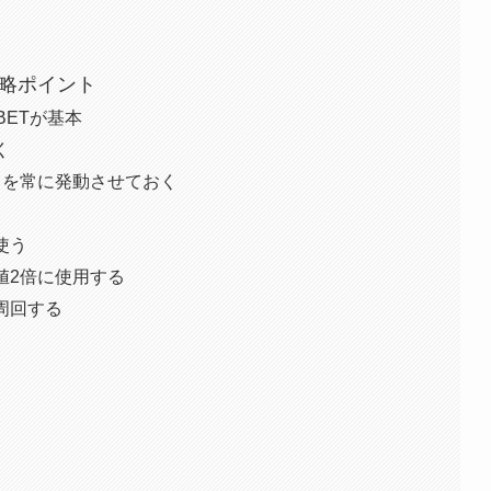
攻略ポイント
BETが基本
く
」を常に発動させておく
使う
値2倍に使用する
周回する